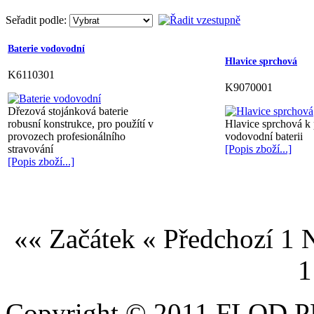
Seřadit podle:
Baterie vodovodní
Hlavice sprchová
K6110301
K9070001
Dřezová stojánková baterie
robusní konstrukce, pro použítí v
Hlavice sprchová k 
provozech profesionálního
vodovodní baterii
stravování
[Popis zboží...]
[Popis zboží...]
«« Začátek
« Předchozí
1
N
1
Copyright © 2011 FLOD PR