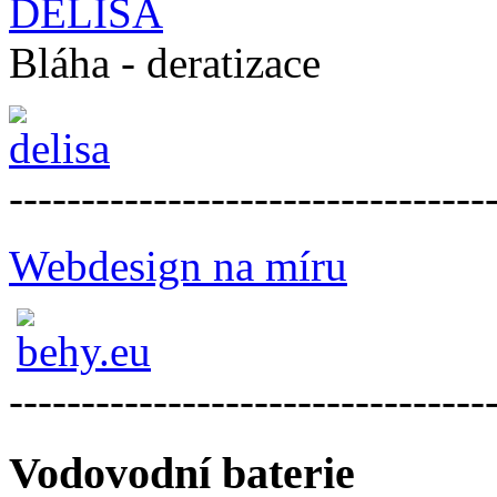
DELISA
Bláha - deratizace
---------------------------------
Webdesign na míru
---------------------------------
Vodovodní baterie