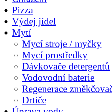
Pizza
Výdej jídel
Mytí
Mycí stroje / myčky
Mycí prostředky
Dávkovače detergentů
Vodovodní baterie
Regenerace změkčova
Drtiče
Úprava vody