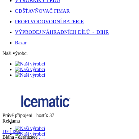
VÝROBNÍKY LEDU
ODŠŤAVŇOVAČ FIMAR
PROFI VODOVODNÍ BATERIE
VÝPRODEJ NÁHRADNÍCH DÍLŮ - DIHR
Bazar
Naši výrobci
Právě připojeni - hostů: 37
Reklama
DELISA
Bláha - deratizace