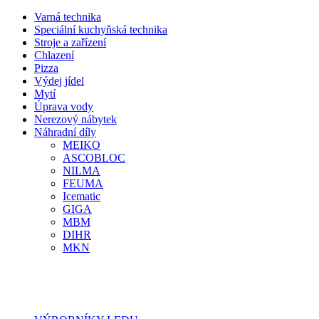
Varná technika
Speciální kuchyňská technika
Stroje a zařízení
Chlazení
Pizza
Výdej jídel
Mytí
Úprava vody
Nerezový nábytek
Náhradní díly
MEIKO
ASCOBLOC
NILMA
FEUMA
Icematic
GIGA
MBM
DIHR
MKN